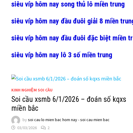
siêu víp hôm nay song thủ lô miền trung
siêu víp hôm nay đầu đuôi giải 8 miền trun
siêu víp hôm nay đầu đuôi đặc biệt miền t
siêu víp hôm nay lô 3 số miền trung
KINH NGHIỆM SOI CẦU
Soi cầu xsmb 6/1/2026 – đoán số kqxs
miền bắc
by
soi cau lo mien bac hom nay - soi cau mien bac
03/03/2026
2