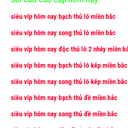
siêu víp hôm nay bạch thủ lô miền bắc
siêu víp hôm nay song thủ lô miền bắc
siêu víp hôm nay độc thủ lô 2 nháy miền b
siêu víp hôm nay bạch thủ lô kép miền bắc
siêu víp hôm nay song thủ lô kép miền bắc
siêu víp hôm nay bạch thủ đề miền bắc
siêu víp hôm nay song thủ đề miền bắc