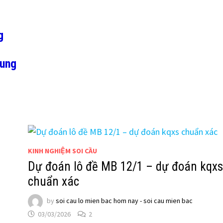
g
rung
KINH NGHIỆM SOI CẦU
Dự đoán lô đề MB 12/1 – dự đoán kqxs
chuẩn xác
by
soi cau lo mien bac hom nay - soi cau mien bac
03/03/2026
2