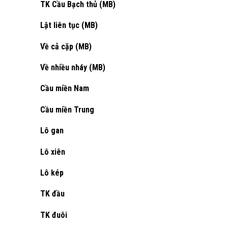
TK Cầu Bạch thủ (MB)
Lật liên tục (MB)
Về cả cặp (MB)
Về nhiều nháy (MB)
Cầu miền Nam
Cầu miền Trung
Lô gan
Lô xiên
Lô kép
TK đầu
TK đuôi