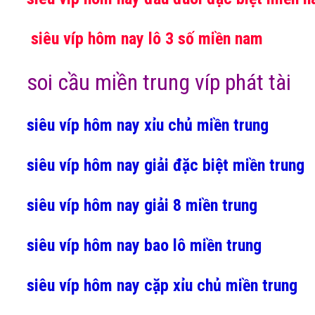
siêu víp hôm nay lô 3 số miền nam
soi cầu miền trung víp phát tài
siêu víp hôm nay xỉu chủ miền trung
siêu víp hôm nay giải đặc biệt miền trung
siêu víp hôm nay giải 8 miền trung
siêu víp hôm nay bao lô miền trung
siêu víp hôm nay cặp xỉu chủ miền trung