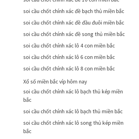
soi cầu chốt chính xác đề bạch thủ miền bắc
soi cầu chốt chính xác đề đầu đuôi miền bắc
soi cầu chốt chính xác đề song thủ miền bắc
soi cầu chốt chính xác lô 4 con miền bắc
soi cầu chốt chính xác lô 6 con miền bắc
soi cầu chốt chính xác lô 8 con miền bắc
Xổ số miền bắc víp hôm nay
soi cầu chốt chính xác lô bạch thủ kép miền
bắc
soi cầu chốt chính xác lô bạch thủ miền bắc
soi cầu chốt chính xác lô song thủ kép miền
bắc