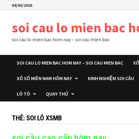
Skip
04/06/2026
to
content
soi cau lo mien bac 
soi cau lo mien bac hom nay – soi cau mien bac
SOI CAU LO MIEN BAC HOM NAY – SOI CAU MIEN BAC
XÔ
XỔ SỐ MIỀN NAM HÔM NAY
KINH NGHIỆM SOI CẦU
LÔ TÔ
QUAY THỬ
THẺ:
SOI LÔ XSMB
soi cầu cao cấp hôm nay