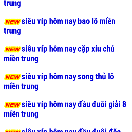
trung
siêu víp hôm nay bao lô miền
trung
siêu víp hôm nay cặp xỉu chủ
miền trung
siêu víp hôm nay song thủ lô
miền trung
siêu víp hôm nay đầu đuôi giải 8
miền trung
siêu víp hôm nay đầu đuôi đặc