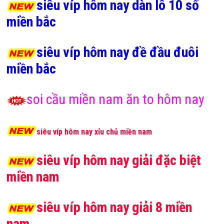
siêu víp hôm nay dàn lô 10 số
miền bắc
siêu víp hôm nay đề đầu đuôi
miền bắc
soi cầu miền nam ăn to hôm nay
siêu víp hôm nay xỉu chủ miền nam
siêu víp hôm nay giải đặc biệt
miền nam
siêu víp hôm nay giải 8 miền
nam