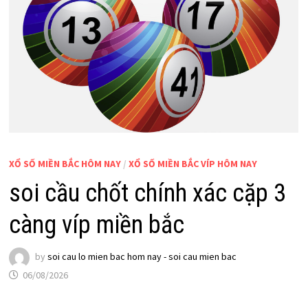
XỔ SỐ MIỀN BẮC HÔM NAY
/
XỔ SỐ MIỀN BẮC VÍP HÔM NAY
soi cầu chốt chính xác cặp 3
càng víp miền bắc
by
soi cau lo mien bac hom nay - soi cau mien bac
06/08/2026