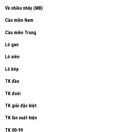
Về nhiều nháy (MB)
Cầu miền Nam
Cầu miền Trung
Lô gan
Lô xiên
Lô kép
TK đầu
TK đuôi
TK giải đặc biệt
TK lần xuất hiện
TK 00-99