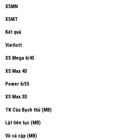
XSMN
XSMT
Kết quả
Vietlott
XS Mega 6/45
XS Max 4D
Power 6/55
XS Max 3D
TK Cầu Bạch thủ (MB)
Lật liên tục (MB)
Về cả cặp (MB)