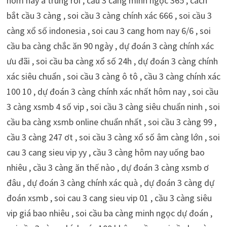
hôm nay a trúng rồi , cầu 3 càng minh ngọc 365 , cách
bắt cầu 3 càng , soi cầu 3 càng chính xác 666 , soi cầu 3
càng xổ số indonesia , soi cau 3 cang hom nay 6/6 , soi
cầu ba càng chắc ăn 90 ngày , dự đoán 3 càng chính xác
ưu đãi , soi cầu ba càng xổ số 24h , dự đoán 3 càng chính
xác siêu chuẩn , soi cầu 3 càng ô tô , cầu 3 càng chính xác
100 10 , dự đoán 3 càng chính xác nhất hôm nay , soi cầu
3 càng xsmb 4 số vip , soi cầu 3 càng siêu chuẩn ninh , soi
cầu ba càng xsmb online chuẩn nhất , soi cầu 3 càng 99 ,
cầu 3 càng 247 ơt , soi cầu 3 càng xổ số âm càng lớn , soi
cau 3 cang sieu vip yy , cầu 3 càng hôm nay uống bao
nhiêu , cầu 3 càng ăn thế nào , dự đoán 3 càng xsmb ơ
đâu , dự đoán 3 càng chính xác quà , dự đoán 3 càng dự
đoán xsmb , soi cau 3 cang sieu vip 01 , cầu 3 càng siêu
vip giá bao nhiêu , soi cầu ba càng minh ngọc dự đoán ,