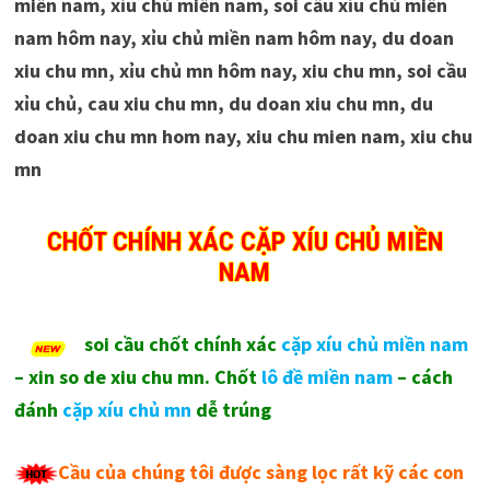
miền nam, xỉu chủ miền nam, soi cầu xỉu chủ miền
nam hôm nay, xỉu chủ miền nam hôm nay, du doan
xiu chu mn, xỉu chủ mn hôm nay, xiu chu mn, soi cầu
xỉu chủ, cau xiu chu mn, du doan xiu chu mn, du
doan xiu chu mn hom nay, xiu chu mien nam, xiu chu
mn
CHỐT CHÍNH XÁC CẶP XÍU CHỦ MIỀN
NAM
soi cầu chốt chính xác
cặp xíu chủ miền nam
– xin so de xiu chu mn. Chốt
lô đề miền nam
– cách
đánh
cặp xíu chủ mn
dễ trúng
Cầu của chúng tôi được sàng lọc rất kỹ các con