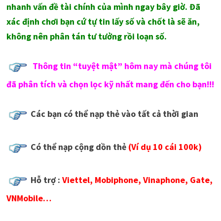
nhanh vấn đề tài chính của mình ngay bây giờ. Đã
xác định chơi bạn cứ tự tin lấy số và chốt là sẽ ăn,
không nên phân tán tư tưởng rồi loạn số.
Thông tin “tuyệt mật” hôm nay mà chúng tôi
đã phân tích và chọn lọc kỹ nhất mang đến cho bạn!!!
Các bạn có thể nạp thẻ vào tất cả thời gian
Có thể nạp cộng dồn thẻ
(Ví dụ 10 cái 100k)
Hỗ trợ :
Viettel, Mobiphone, Vinaphone, Gate,
VNMobile…