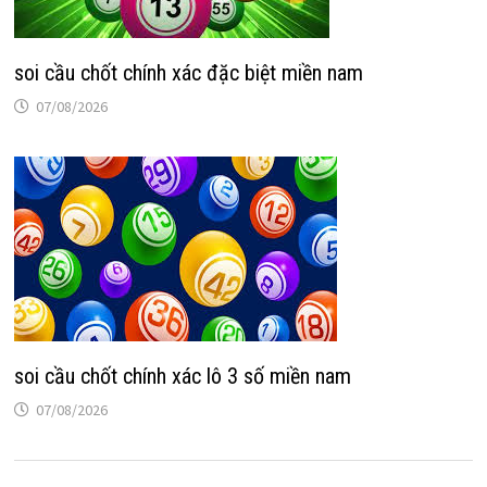
soi cầu chốt chính xác đặc biệt miền nam
07/08/2026
soi cầu chốt chính xác lô 3 số miền nam
07/08/2026