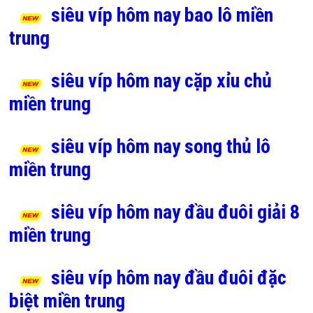
siêu víp hôm nay bao lô miền
trung
siêu víp hôm nay cặp xỉu chủ
miền trung
siêu víp hôm nay song thủ lô
miền trung
siêu víp hôm nay đầu đuôi giải 8
miền trung
siêu víp hôm nay đầu đuôi đặc
biệt miền trung