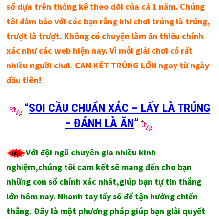
số dựa trên thống kê theo dõi của cả 1 năm. Chúng
tôi đảm bảo với các bạn rằng khi chơi trúng là trúng,
trượt là trượt. Không có chuyện làm ăn thiếu chính
xác như các web hiện nay. Vì mỗi giải chơi có rất
nhiều người chơi. CAM KẾT TRÚNG LỚN ngay từ ngày
đầu tiên!
“
SOI CẦU CHUẨN XÁC – LẤY LÀ TRÚNG
– ĐÁNH LÀ ĂN
”
Với đội ngũ chuyên gia nhiều kinh
nghiệm,chúng tôi cam kết sẽ mang đến cho bạn
những con số chính xác nhất,giúp bạn tự tin thắng
lớn hôm nay. Nhanh tay lấy số để tận hưởng chiến
thắng. Đây là một phương pháp giúp bạn giải quyết