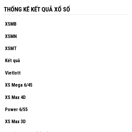
THỐNG KÊ KẾT QUẢ XỔ SỐ
XSMB
XSMN
XSMT
Kết quả
Vietlott
XS Mega 6/45
XS Max 4D
Power 6/55
XS Max 3D