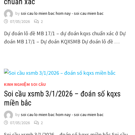
chuẩn xác
by
soi cau lo mien bac hom nay - soi cau mien bac
07/05/2026
2
Dự đoán lô đề MB 17/1 – dự đoán kqxs chuẩn xác ở Dự
đoán MB 17/1 – Dự đoán KQXSMB Dự đoán lô đề …
KINH NGHIỆM SOI CẦU
Soi cầu xsmb 3/1/2026 – đoán số kqxs
miền bắc
by
soi cau lo mien bac hom nay - soi cau mien bac
07/05/2026
2
Soi cầu xsmb 3/1/2026 – đoán số kqxs miền bắc Soi cầu