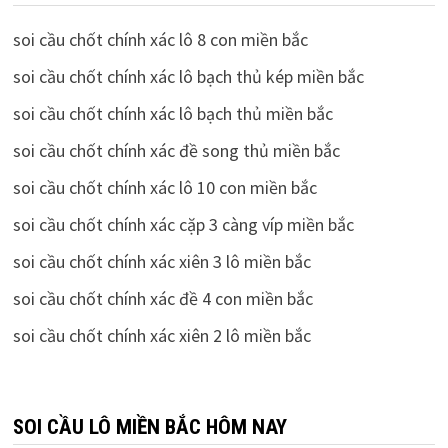
soi cầu chốt chính xác lô 8 con miền bắc
soi cầu chốt chính xác lô bạch thủ kép miền bắc
soi cầu chốt chính xác lô bạch thủ miền bắc
soi cầu chốt chính xác đề song thủ miền bắc
soi cầu chốt chính xác lô 10 con miền bắc
soi cầu chốt chính xác cặp 3 càng víp miền bắc
soi cầu chốt chính xác xiên 3 lô miền bắc
soi cầu chốt chính xác đề 4 con miền bắc
soi cầu chốt chính xác xiên 2 lô miền bắc
SOI CẦU LÔ MIỀN BẮC HÔM NAY