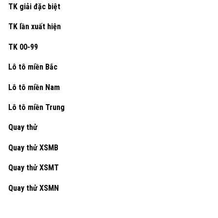
TK giải đặc biệt
TK lần xuất hiện
TK 00-99
Lô tô miền Bắc
Lô tô miền Nam
Lô tô miền Trung
Quay thử
Quay thử XSMB
Quay thử XSMT
Quay thử XSMN