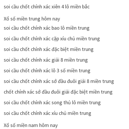
soi cầu chốt chính xác xiên 4 lô miền bắc
Xổ số miền trung hôm nay
soi cầu chốt chính xác bao lô miền trung
soi cầu chốt chính xác cặp xíu chủ miền trung
soi cầu chốt chính xác đặc biệt miền trung
soi cầu chốt chính xác giải 8 miền trung
soi cầu chốt chính xác lô 3 số miền trung
soi cầu chốt chính xác sớ đầu đuôi giải 8 miền trung
chốt chính xác sớ đầu đuôi giải đặc biệt miền trung
soi cầu chốt chính xác song thủ lô miền trung
soi cầu chốt chính xác xíu chủ miền trung
Xổ số miền nam hôm nay