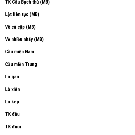
TK Cầu Bạch thủ (MB)
Lật liên tục (MB)
Về cả cặp (MB)
Về nhiều nháy (MB)
Cầu miền Nam
Cầu miền Trung
Lô gan
Lô xiên
Lô kép
TK đầu
TK đuôi