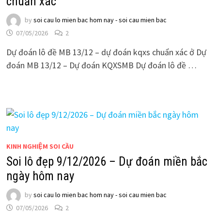
chuẩn xác
by
soi cau lo mien bac hom nay - soi cau mien bac
07/05/2026
2
Dự đoán lô đề MB 13/12 – dự đoán kqxs chuẩn xác ở Dự
đoán MB 13/12 – Dự đoán KQXSMB Dự đoán lô đề …
KINH NGHIỆM SOI CẦU
Soi lô đẹp 9/12/2026 – Dự đoán miền bắc
ngày hôm nay
by
soi cau lo mien bac hom nay - soi cau mien bac
07/05/2026
2