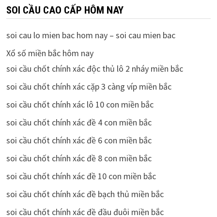
SOI CẦU CAO CẤP HÔM NAY
soi cau lo mien bac hom nay – soi cau mien bac
Xổ số miền bắc hôm nay
soi cầu chốt chính xác độc thủ lô 2 nháy miền bắc
soi cầu chốt chính xác cặp 3 càng víp miền bắc
soi cầu chốt chính xác lô 10 con miền bắc
soi cầu chốt chính xác đề 4 con miền bắc
soi cầu chốt chính xác đề 6 con miền bắc
soi cầu chốt chính xác đề 8 con miền bắc
soi cầu chốt chính xác đề 10 con miền bắc
soi cầu chốt chính xác đề bạch thủ miền bắc
soi cầu chốt chính xác đề đầu đuôi miền bắc