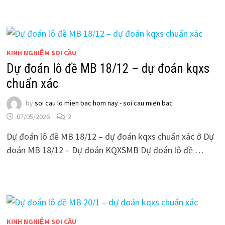
KINH NGHIỆM SOI CẦU
Dự đoán lô đề MB 18/12 – dự đoán kqxs
chuẩn xác
by
soi cau lo mien bac hom nay - soi cau mien bac
07/05/2026
2
Dự đoán lô đề MB 18/12 – dự đoán kqxs chuẩn xác ở Dự
đoán MB 18/12 – Dự đoán KQXSMB Dự đoán lô đề …
KINH NGHIỆM SOI CẦU