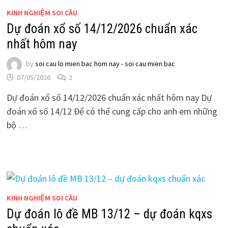
KINH NGHIỆM SOI CẦU
Dự đoán xổ số 14/12/2026 chuẩn xác
nhất hôm nay
by
soi cau lo mien bac hom nay - soi cau mien bac
07/05/2026
2
Dự đoán xổ số 14/12/2026 chuẩn xác nhất hôm nay Dự
đoán xổ số 14/12 Để có thể cung cấp cho anh em những
bộ …
KINH NGHIỆM SOI CẦU
Dự đoán lô đề MB 13/12 – dự đoán kqxs