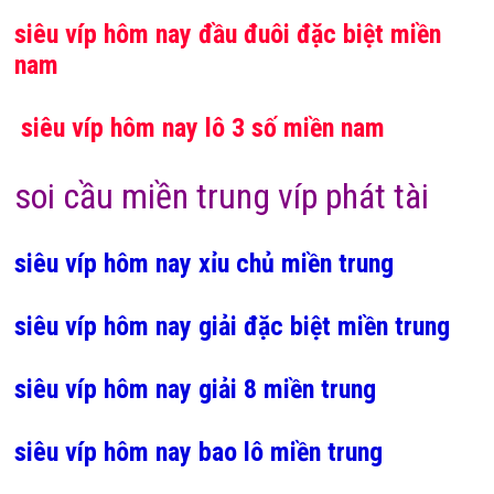
siêu víp hôm nay đầu đuôi đặc biệt miền
nam
siêu víp hôm nay lô 3 số miền nam
soi cầu miền trung víp phát tài
siêu víp hôm nay xỉu chủ miền trung
siêu víp hôm nay giải đặc biệt miền trung
siêu víp hôm nay giải 8 miền trung
siêu víp hôm nay bao lô miền trung