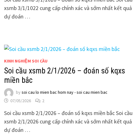
xsmb 3/1/1022 cung cấp chính xác và sớm nhất kết quả
dự đoán …
KINH NGHIỆM SOI CẦU
Soi cầu xsmb 2/1/2026 – đoán số kqxs
miền bắc
by
soi cau lo mien bac hom nay - soi cau mien bac
07/05/2026
2
Soi cầu xsmb 2/1/2026 – đoán số kqxs miền bắc Soi cầu
xsmb 2/1/2026 cung cấp chính xác và sớm nhất kết quả
dự đoán …