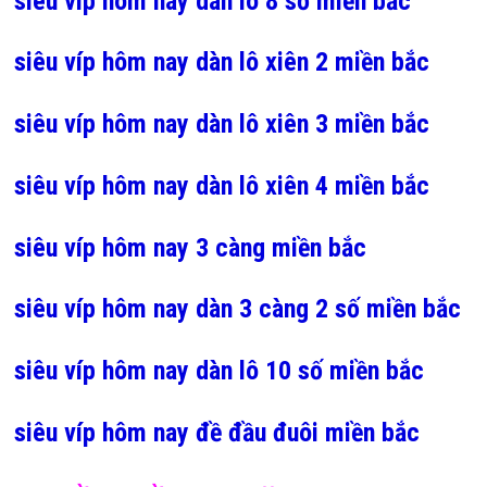
siêu víp hôm nay dàn lô 8 số miền bắc
siêu víp hôm nay dàn lô xiên 2 miền bắc
siêu víp hôm nay dàn lô xiên 3 miền bắc
siêu víp hôm nay dàn lô xiên 4 miền bắc
siêu víp hôm nay 3 càng miền bắc
siêu víp hôm nay dàn 3 càng 2 số miền bắc
siêu víp hôm nay dàn lô 10 số miền bắc
siêu víp hôm nay đề đầu đuôi miền bắc