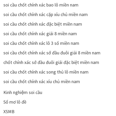
soi cầu chốt chính xác bao lô miền nam
soi cầu chốt chính xác cặp xíu chủ miền nam
soi cầu chốt chính xác đặc biệt miền nam
soi cầu chốt chính xác giải 8 miền nam
soi cầu chốt chính xác lô 3 số miền nam
soi cầu chốt chính xác sớ đầu đuôi giải 8 miền nam
chốt chính xác sớ đầu đuôi giải đặc biệt miền nam
soi cầu chốt chính xác song thủ lô miền nam
soi cầu chốt chính xác xíu chủ miền nam
Kinh nghiệm soi cầu
Sổ mơ lô đề
XSMB