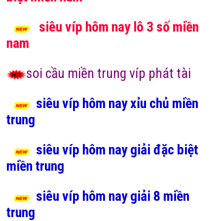
siêu víp hôm nay lô 3 số miền
nam
soi cầu miền trung víp phát tài
siêu víp hôm nay xỉu chủ miền
trung
siêu víp hôm nay giải đặc biệt
miền trung
siêu víp hôm nay giải 8 miền
trung