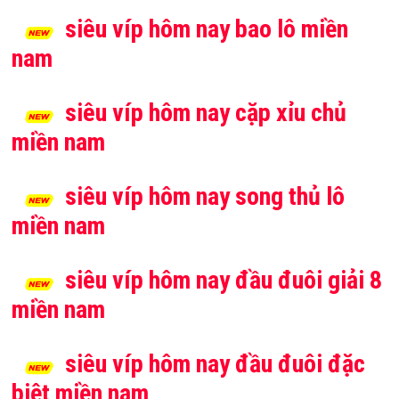
siêu víp hôm nay bao lô miền
nam
siêu víp hôm nay cặp xỉu chủ
miền nam
siêu víp hôm nay song thủ lô
miền nam
siêu víp hôm nay đầu đuôi giải 8
miền nam
siêu víp hôm nay đầu đuôi đặc
biệt miền nam