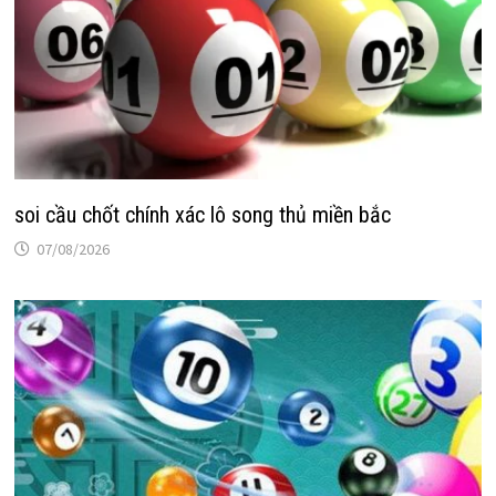
soi cầu chốt chính xác lô song thủ miền bắc
07/08/2026