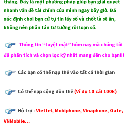
thắng. Đây là một phương pháp giúp bạn giải quyết
nhanh vấn đề tài chính của mình ngay bây giờ. Đã
xác định chơi bạn cứ tự tin lấy số và chốt là sẽ ăn,
không nên phân tán tư tưởng rồi loạn số.
Thông tin “tuyệt mật” hôm nay mà chúng tôi
đã phân tích và chọn lọc kỹ nhất mang đến cho bạn!!!
Các bạn có thể nạp thẻ vào tất cả thời gian
Có thể nạp cộng dồn thẻ
(Ví dụ 10 cái 100k)
Hỗ trợ :
Viettel, Mobiphone, Vinaphone, Gate,
VNMobile…