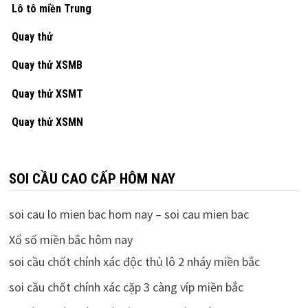
Lô tô miền Trung
Quay thử
Quay thử XSMB
Quay thử XSMT
Quay thử XSMN
SOI CẦU CAO CẤP HÔM NAY
soi cau lo mien bac hom nay – soi cau mien bac
Xổ số miền bắc hôm nay
soi cầu chốt chính xác độc thủ lô 2 nháy miền bắc
soi cầu chốt chính xác cặp 3 càng víp miền bắc