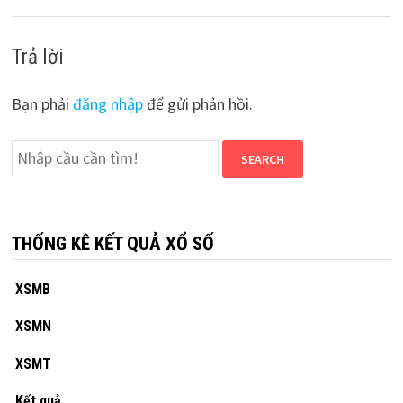
Trả lời
Bạn phải
đăng nhập
để gửi phản hồi.
SEARCH
THỐNG KÊ KẾT QUẢ XỔ SỐ
XSMB
XSMN
XSMT
Kết quả