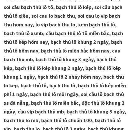
soi cầu bạch thủ lô tô, bạch thủ lô kép, soi cầu bạch
thủ lô xiên, soi cau lo bach thu, soi cau lo vip bach
thu hom nay, lo vip bach thu lo, xem bạch thủ lô,
bạch thủ lô xsmb, cầu bạch thủ lô tô miền bắc, bạch
thủ lô kép hôm nay, bạch thủ lô khung 2 ngày, bạch
thủ lô hôm nay, bạch thủ lô miền bắc hôm nay, cau
bach thu mb, bạch thủ lô khung 3 ngày, bạch thủ
kép, bạch thủ lô kép khung 2 ngày, bạch thủ lô kép
khung 1 ngày, bạch thủ lô 2 nháy hôm nay, bach thu
lo kep, bạch thủ lô, bạch thu lô, bạch thủ lô kép miễn
phí 1 ngày, bạch thủ lô mỗi ngày, soi cầu lô bạch thủ
xs đà nẵng, bạch thủ lô miền bắc, độc thủ lô khung 2
ngày, cầu vip bạch thủ mb, bạch thủ lô khung 5 ngày,
bach thu lo mb, bạch thủ lô chuẩn 100, bạch thủ lô
vip, bach thu lo, bạch thủ lô 2 ngày, bạch thủ khung