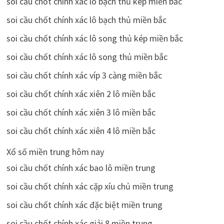
soi cầu chốt chính xác lô bạch thủ kép miền bắc
soi cầu chốt chính xác lô bạch thủ miền bắc
soi cầu chốt chính xác lô song thủ kép miền bắc
soi cầu chốt chính xác lô song thủ miền bắc
soi cầu chốt chính xác víp 3 càng miền bắc
soi cầu chốt chính xác xiên 2 lô miền bắc
soi cầu chốt chính xác xiên 3 lô miền bắc
soi cầu chốt chính xác xiên 4 lô miền bắc
Xổ số miền trung hôm nay
soi cầu chốt chính xác bao lô miền trung
soi cầu chốt chính xác cặp xíu chủ miền trung
soi cầu chốt chính xác đặc biệt miền trung
soi cầu chốt chính xác giải 8 miền trung