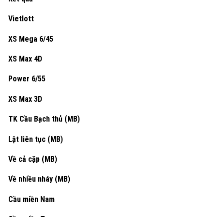
Vietlott
XS Mega 6/45
XS Max 4D
Power 6/55
XS Max 3D
TK Cầu Bạch thủ (MB)
Lật liên tục (MB)
Về cả cặp (MB)
Về nhiều nháy (MB)
Cầu miền Nam