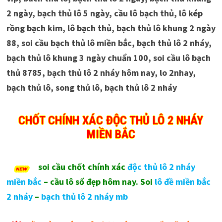
2 ngày, bạch thủ lô 5 ngày, cầu lô bạch thủ, lô kép
rồng bạch kim, lô bạch thủ, bạch thủ lô khung 2 ngày
88, soi cầu bạch thủ lô miền bắc, bạch thủ lô 2 nháy,
bạch thủ lô khung 3 ngày chuẩn 100, soi cầu lô bạch
thủ 8785, bạch thủ lô 2 nháy hôm nay, lo 2nhay,
bạch thủ lô, song thủ lô, bạch thủ lô 2 nháy
CHỐT CHÍNH XÁC ĐỘC THỦ LÔ 2 NHÁY
MIỀN BẮC
soi cầu chốt chính xác
độc thủ lô 2 nháy
miền bắc
– cầu lô số đẹp hôm nay. Soi
lô đề miền bắc
2 nháy
–
bạch thủ lô 2 nháy mb