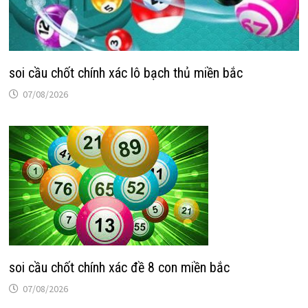
soi cầu chốt chính xác lô bạch thủ miền bắc
07/08/2026
soi cầu chốt chính xác đề 8 con miền bắc
07/08/2026