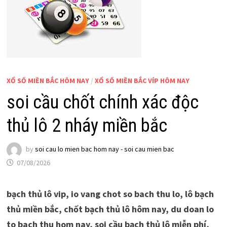
XỔ SỐ MIỀN BẮC HÔM NAY
/
XỔ SỐ MIỀN BẮC VÍP HÔM NAY
soi cầu chốt chính xác độc
thủ lô 2 nháy miền bắc
by
soi cau lo mien bac hom nay - soi cau mien bac
07/08/2026
bạch thủ lô vip, io vang chot so bach thu lo, lô bạch
thủ miền bắc, chốt bạch thủ lô hôm nay, du doan lo
to bach thu hom nay, soi cầu bạch thủ lô miễn phí,