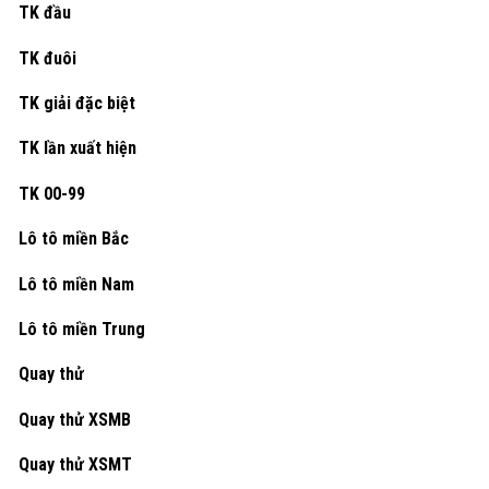
TK đầu
TK đuôi
TK giải đặc biệt
TK lần xuất hiện
TK 00-99
Lô tô miền Bắc
Lô tô miền Nam
Lô tô miền Trung
Quay thử
Quay thử XSMB
Quay thử XSMT