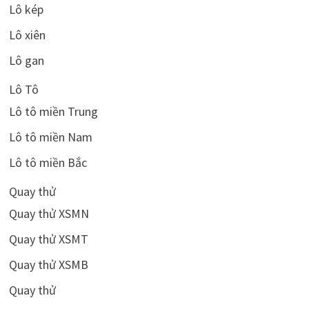
Lô kép
Lô xiên
Lô gan
Lô Tô
Lô tô miền Trung
Lô tô miền Nam
Lô tô miền Bắc
Quay thử
Quay thử XSMN
Quay thử XSMT
Quay thử XSMB
Quay thử