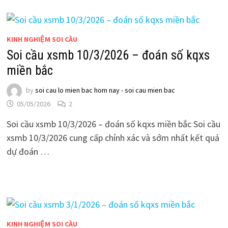
KINH NGHIỆM SOI CẦU
Soi cầu xsmb 10/3/2026 – đoán số kqxs
miền bắc
by
soi cau lo mien bac hom nay - soi cau mien bac
05/05/2026
2
Soi cầu xsmb 10/3/2026 – đoán số kqxs miền bắc Soi cầu
xsmb 10/3/2026 cung cấp chính xác và sớm nhất kết quả
dự đoán …
KINH NGHIỆM SOI CẦU