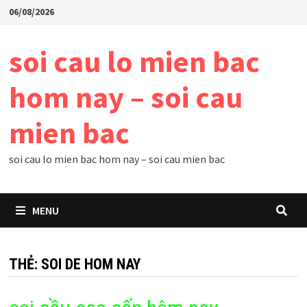
Skip
06/08/2026
to
content
soi cau lo mien bac
hom nay – soi cau
mien bac
soi cau lo mien bac hom nay – soi cau mien bac
MENU
THẺ:
SOI DE HOM NAY