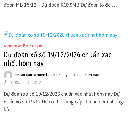
đoán MB 15/12 – Dự đoán KQXSMB Dự đoán lô đề …
KINH NGHIỆM SOI CẦU
Dự đoán xổ số 19/12/2026 chuẩn xác
nhất hôm nay
by
soi cau lo mien bac hom nay - soi cau mien bac
05/05/2026
2
Dự đoán xổ số 19/12/2026 chuẩn xác nhất hôm nay Dự
đoán xổ số 19/12 Để có thể cung cấp cho anh em những
bộ …