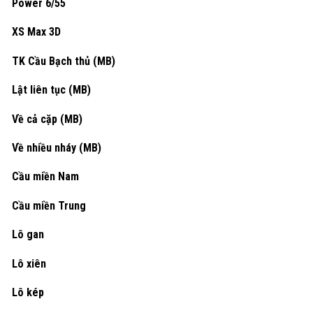
Power 6/55
XS Max 3D
TK Cầu Bạch thủ (MB)
Lật liên tục (MB)
Về cả cặp (MB)
Về nhiều nháy (MB)
Cầu miền Nam
Cầu miền Trung
Lô gan
Lô xiên
Lô kép