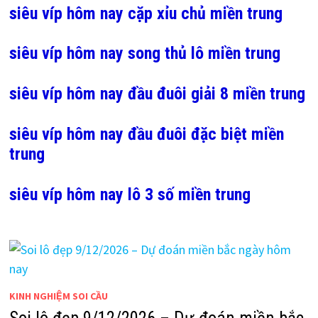
siêu víp hôm nay cặp xỉu chủ miền trung
siêu víp hôm nay song thủ lô miền trung
siêu víp hôm nay đầu đuôi giải 8 miền trung
siêu víp hôm nay đầu đuôi đặc biệt miền
trung
siêu víp hôm nay lô 3 số miền trung
KINH NGHIỆM SOI CẦU