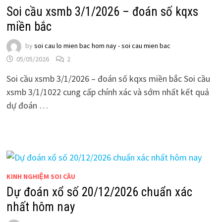
Soi cầu xsmb 3/1/2026 – đoán số kqxs
miền bắc
by
soi cau lo mien bac hom nay - soi cau mien bac
05/05/2026
2
Soi cầu xsmb 3/1/2026 – đoán số kqxs miền bắc Soi cầu
xsmb 3/1/1022 cung cấp chính xác và sớm nhất kết quả
dự đoán …
KINH NGHIỆM SOI CẦU
Dự đoán xổ số 20/12/2026 chuẩn xác
nhất hôm nay