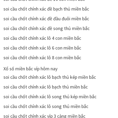
soi cầu chốt chính xác đề bạch thủ miền bắc
soi cầu chốt chính xác đề đầu đuôi miền bắc
soi cầu chốt chính xác đề song thủ miền bắc
soi cầu chốt chính xác lô 4 con miền bắc
soi cầu chốt chính xác lô 6 con miền bắc
soi cầu chốt chính xác lô 8 con miền bắc
Xổ số miền bắc víp hôm nay
soi cầu chốt chính xác lô bạch thủ kép miền bắc
soi cầu chốt chính xác lô bạch thủ miền bắc
soi cầu chốt chính xác lô song thủ kép miền bắc
soi cầu chốt chính xác lô song thủ miền bắc
soi cầu chốt chính xác víp 3 càng miền bắc