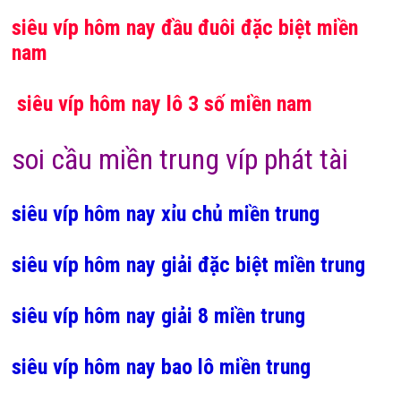
siêu víp hôm nay đầu đuôi đặc biệt miền
nam
siêu víp hôm nay lô 3 số miền nam
soi cầu miền trung víp phát tài
siêu víp hôm nay xỉu chủ miền trung
siêu víp hôm nay giải đặc biệt miền trung
siêu víp hôm nay giải 8 miền trung
siêu víp hôm nay bao lô miền trung