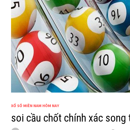
XỔ SỐ MIỀN NAM HÔM NAY
soi cầu chốt chính xác song 