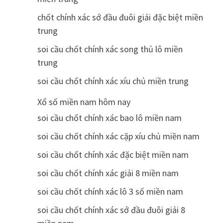
chốt chính xác sớ đầu đuôi giải đặc biệt miền
trung
soi cầu chốt chính xác song thủ lô miền
trung
soi cầu chốt chính xác xíu chủ miền trung
Xổ số miền nam hôm nay
soi cầu chốt chính xác bao lô miền nam
soi cầu chốt chính xác cặp xíu chủ miền nam
soi cầu chốt chính xác đặc biệt miền nam
soi cầu chốt chính xác giải 8 miền nam
soi cầu chốt chính xác lô 3 số miền nam
soi cầu chốt chính xác sớ đầu đuôi giải 8