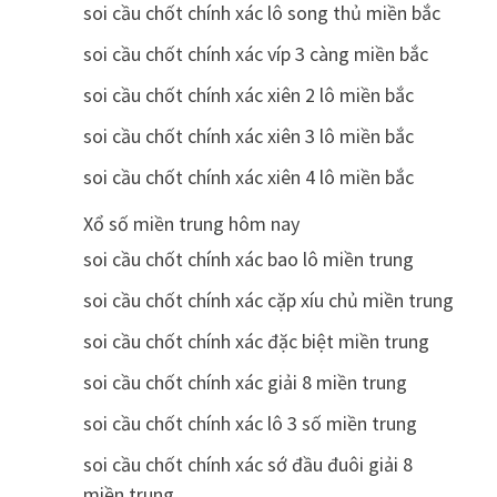
soi cầu chốt chính xác lô song thủ miền bắc
soi cầu chốt chính xác víp 3 càng miền bắc
soi cầu chốt chính xác xiên 2 lô miền bắc
soi cầu chốt chính xác xiên 3 lô miền bắc
soi cầu chốt chính xác xiên 4 lô miền bắc
Xổ số miền trung hôm nay
soi cầu chốt chính xác bao lô miền trung
soi cầu chốt chính xác cặp xíu chủ miền trung
soi cầu chốt chính xác đặc biệt miền trung
soi cầu chốt chính xác giải 8 miền trung
soi cầu chốt chính xác lô 3 số miền trung
soi cầu chốt chính xác sớ đầu đuôi giải 8
miền trung