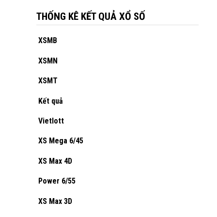
THỐNG KÊ KẾT QUẢ XỔ SỐ
XSMB
XSMN
XSMT
Kết quả
Vietlott
XS Mega 6/45
XS Max 4D
Power 6/55
XS Max 3D