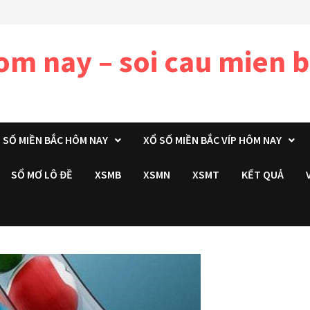
hom nay – soi cau mien 
̉ SỐ MIỀN BẮC HÔM NAY
XỔ SỐ MIỀN BẮC VÍP HÔM NAY
SỔ MƠ LÔ ĐỀ
XSMB
XSMN
XSMT
KẾT QUẢ