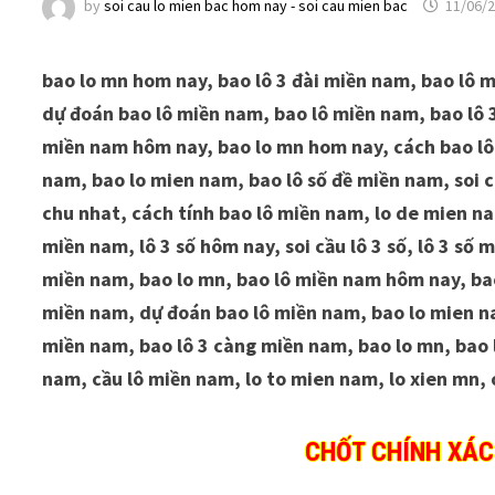
by
soi cau lo mien bac hom nay - soi cau mien bac
11/06/
bao lo mn hom nay, bao lô 3 đài miền nam, bao lô 
dự đoán bao lô miền nam, bao lô miền nam, bao lô 
miền nam hôm nay, bao lo mn hom nay, cách bao lô
nam, bao lo mien nam, bao lô số đề miền nam, soi 
chu nhat, cách tính bao lô miền nam, lo de mien nam
miền nam, lô 3 số hôm nay, soi cầu lô 3 số, lô 3 số
miền nam, bao lo mn, bao lô miền nam hôm nay, bao
miền nam, dự đoán bao lô miền nam, bao lo mien na
miền nam, bao lô 3 càng miền nam, bao lo mn, bao
nam, cầu lô miền nam, lo to mien nam, lo xien mn, 
CHỐT CHÍNH XÁC