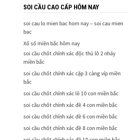
SOI CẦU CAO CẤP HÔM NAY
soi cau lo mien bac hom nay – soi cau mien
bac
Xổ số miền bắc hôm nay
soi cầu chốt chính xác độc thủ lô 2 nháy
miền bắc
soi cầu chốt chính xác cặp 3 càng víp miền
bắc
soi cầu chốt chính xác lô 10 con miền bắc
soi cầu chốt chính xác đề 4 con miền bắc
soi cầu chốt chính xác đề 6 con miền bắc
soi cầu chốt chính xác đề 8 con miền bắc
soi cầu chốt chính xác đề 10 con miền bắc