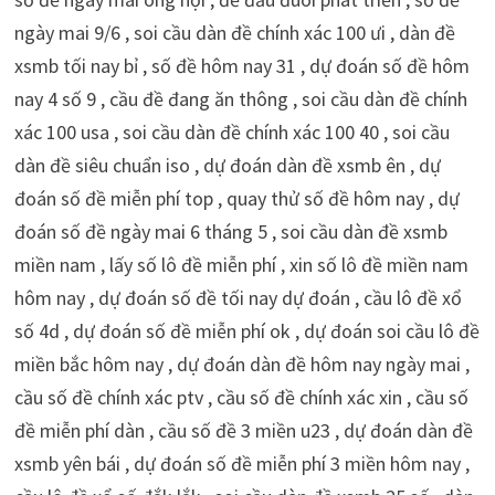
ngày mai 9/6 , soi cầu dàn đề chính xác 100 ưi , dàn đề
xsmb tối nay bỉ , số đề hôm nay 31 , dự đoán số đề hôm
nay 4 số 9 , cầu đề đang ăn thông , soi cầu dàn đề chính
xác 100 usa , soi cầu dàn đề chính xác 100 40 , soi cầu
dàn đề siêu chuẩn iso , dự đoán dàn đề xsmb ên , dự
đoán số đề miễn phí top , quay thử số đề hôm nay , dự
đoán số đề ngày mai 6 tháng 5 , soi cầu dàn đề xsmb
miền nam , lấy số lô đề miễn phí , xin số lô đề miền nam
hôm nay , dự đoán số đề tối nay dự đoán , cầu lô đề xổ
số 4d , dự đoán số đề miễn phí ok , dự đoán soi cầu lô đề
miền bắc hôm nay , dự đoán dàn đề hôm nay ngày mai ,
cầu số đề chính xác ptv , cầu số đề chính xác xin , cầu số
đề miễn phí dàn , cầu số đề 3 miền u23 , dự đoán dàn đề
xsmb yên bái , dự đoán số đề miễn phí 3 miền hôm nay ,