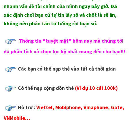
nhanh vấn đề tài chính của mình ngay bây giờ. Đã
xác định chơi bạn cứ tự tin lấy số và chốt là sẽ ăn,
không nên phân tán tư tưởng rồi loạn số.
Thông tin “tuyệt mật” hôm nay mà chúng tôi
đã phân tích và chọn lọc kỹ nhất mang đến cho bạn!!!
Các bạn có thể nạp thẻ vào tất cả thời gian
Có thể nạp cộng dồn thẻ
(Ví dụ 10 cái 100k)
Hỗ trợ :
Viettel, Mobiphone, Vinaphone, Gate,
VNMobile…