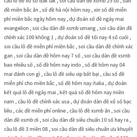
cầu lô đề xổ số đắk lắk , soi cầu dàn đề xsmb 25 số , dàn
đề miền bắc ăn , số đề hà nội hôm nay , xin số đề miễn
phí miền bắc ngày hôm nay , dự đoán số đề ngày mai
evangelion , soi cầu dàn đề xsmb umang , soi cầu dàn đề
chính xác 100 không 1 , dự đoán số đề tối nay 4 số cuối ,
soi cầu lô đề miễn phí miền bắc , soi cầu dàn đề chính xác
gan , soi cầu dàn đề hôm nay 7 số , soi cầu dàn đề xsmb
bao nhiêu số , số đề hôm nay indo , số đề hôm nay 04
mai đánh con gì , cầu lô đề siêu vip bất bại , cầu số đề
miễn phí cho miền bắc , số đề hôm nay italia , dự đoán
kết quả lô đề ngày mai , kết quả số đề hôm nay miền
nam , cầu lô đề chính xác usa , dự đoán dàn đề xổ số bạc
liêu , các đề miễn phí online , cầu lô đề xsmb ăn , soi cầu
dàn đề xsmb ơi , soi cầu dàn đề siêu chuẩn 10 số hay ra ,
cầu lô đề 3 miền 08 , soi cầu dàn đề siêu chuẩn ưu khuyết