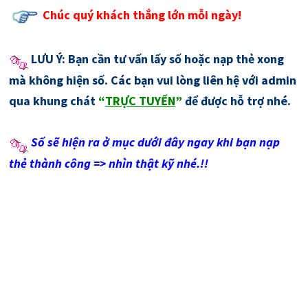
Chúc quý khách thắng lớn mỗi ngày!
LƯU Ý: Bạn cần tư vấn lấy số hoặc nạp thẻ xong
mà không hiện số. Các bạn vui lòng liên hệ với admin
qua khung chát
“
TRỰC TUYẾN
”
để được hỗ trợ nhé.
Số sẽ hiện ra ở mục dưới đây ngay khi bạn nạp
thẻ thành công => nhìn thật kỹ nhé.!!