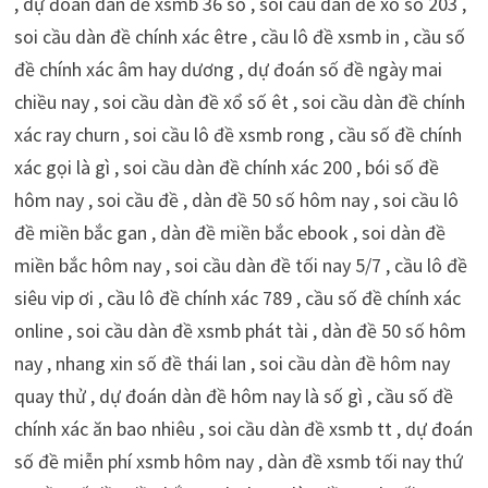
, dự đoán dàn đề xsmb 36 số , soi cầu dàn đề xổ số 203 ,
soi cầu dàn đề chính xác être , cầu lô đề xsmb in , cầu số
đề chính xác âm hay dương , dự đoán số đề ngày mai
chiều nay , soi cầu dàn đề xổ số êt , soi cầu dàn đề chính
xác ray churn , soi cầu lô đề xsmb rong , cầu số đề chính
xác gọi là gì , soi cầu dàn đề chính xác 200 , bói số đề
hôm nay , soi cầu đề , dàn đề 50 số hôm nay , soi cầu lô
đề miền bắc gan , dàn đề miền bắc ebook , soi dàn đề
miền bắc hôm nay , soi cầu dàn đề tối nay 5/7 , cầu lô đề
siêu vip ơi , cầu lô đề chính xác 789 , cầu số đề chính xác
online , soi cầu dàn đề xsmb phát tài , dàn đề 50 số hôm
nay , nhang xin số đề thái lan , soi cầu dàn đề hôm nay
quay thử , dự đoán dàn đề hôm nay là số gì , cầu số đề
chính xác ăn bao nhiêu , soi cầu dàn đề xsmb tt , dự đoán
số đề miễn phí xsmb hôm nay , dàn đề xsmb tối nay thứ