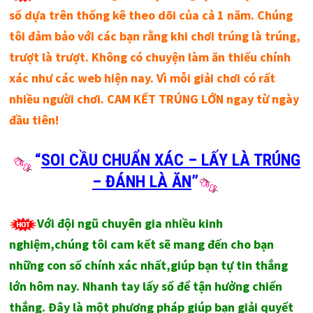
số dựa trên thống kê theo dõi của cả 1 năm. Chúng
tôi đảm bảo với các bạn rằng khi chơi trúng là trúng,
trượt là trượt. Không có chuyện làm ăn thiếu chính
xác như các web hiện nay. Vì mỗi giải chơi có rất
nhiều người chơi. CAM KẾT TRÚNG LỚN ngay từ ngày
đầu tiên!
“
SOI CẦU CHUẨN XÁC – LẤY LÀ TRÚNG
– ĐÁNH LÀ ĂN
”
Với đội ngũ chuyên gia nhiều kinh
nghiệm,chúng tôi cam kết sẽ mang đến cho bạn
những con số chính xác nhất,giúp bạn tự tin thắng
lớn hôm nay. Nhanh tay lấy số để tận hưởng chiến
thắng. Đây là một phương pháp giúp bạn giải quyết