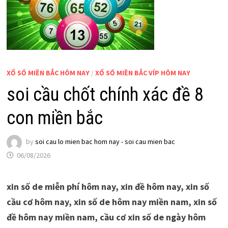
XỔ SỐ MIỀN BẮC HÔM NAY
/
XỔ SỐ MIỀN BẮC VÍP HÔM NAY
soi cầu chốt chính xác đề 8
con miền bắc
by
soi cau lo mien bac hom nay - soi cau mien bac
06/08/2026
xin số de miễn phí hôm nay, xin đề hôm nay, xin số
cầu cơ hôm nay, xin số de hôm nay miền nam, xin số
đề hôm nay miền nam, cầu cơ xin số de ngày hôm