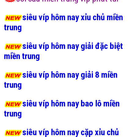
siêu víp hôm nay xỉu chủ miền
trung
siêu víp hôm nay giải đặc biệt
miền trung
siêu víp hôm nay giải 8 miền
trung
siêu víp hôm nay bao lô miền
trung
siêu víp hôm nay cặp xỉu chủ