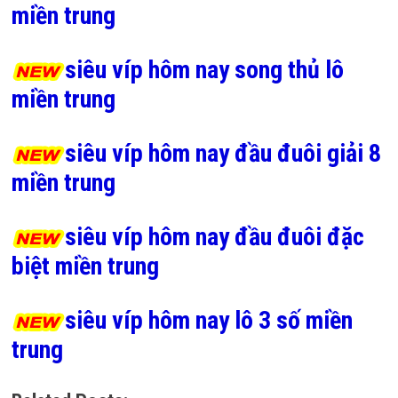
miền trung
siêu víp hôm nay song thủ lô
miền trung
siêu víp hôm nay đầu đuôi giải 8
miền trung
siêu víp hôm nay đầu đuôi đặc
biệt miền trung
siêu víp hôm nay lô 3 số miền
trung