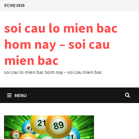
Skip
07/08/2026
to
content
soi cau lo mien bac
hom nay – soi cau
mien bac
soi cau lo mien bac hom nay – soi cau mien bac
MENU