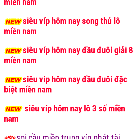
miền nam
siêu víp hôm nay song thủ lô
miền nam
siêu víp hôm nay đầu đuôi giải 8
miền nam
siêu víp hôm nay đầu đuôi đặc
biệt miền nam
siêu víp hôm nay lô 3 số miền
nam
soi cầu miền trung víp phát tài