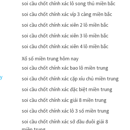
soi cầu chốt chính xác lô song thủ miền bắc
soi cầu chốt chính xác víp 3 càng miền bắc
soi cầu chốt chính xác xiên 2 lô miền bắc
soi cầu chốt chính xác xiên 3 lô miền bắc
soi cầu chốt chính xác xiên 4 lô miền bắc
Xổ số miền trung hôm nay
soi cầu chốt chính xác bao lô miền trung
soi cầu chốt chính xác cặp xíu chủ miền trung
soi cầu chốt chính xác đặc biệt miền trung
n
soi cầu chốt chính xác giải 8 miền trung
soi cầu chốt chính xác lô 3 số miền trung
soi cầu chốt chính xác sớ đầu đuôi giải 8
miền trung