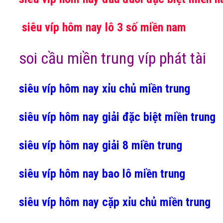
siêu víp hôm nay lô 3 số miền nam
soi cầu miền trung víp phát tài
siêu víp hôm nay xỉu chủ miền trung
siêu víp hôm nay giải đặc biệt miền trung
siêu víp hôm nay giải 8 miền trung
siêu víp hôm nay bao lô miền trung
siêu víp hôm nay cặp xỉu chủ miền trung