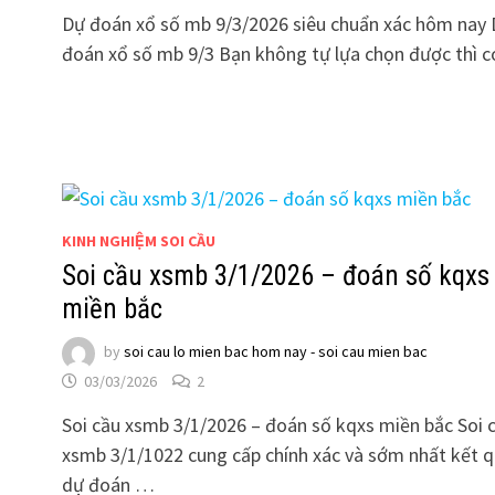
u
Dự đoán xổ số mb 9/3/2026 siêu chuẩn xác hôm nay
đoán xổ số mb 9/3 Bạn không tự lựa chọn được thì 
KINH NGHIỆM SOI CẦU
Soi cầu xsmb 3/1/2026 – đoán số kqxs
miền bắc
by
soi cau lo mien bac hom nay - soi cau mien bac
03/03/2026
2
Soi cầu xsmb 3/1/2026 – đoán số kqxs miền bắc Soi 
xsmb 3/1/1022 cung cấp chính xác và sớm nhất kết 
dự đoán …