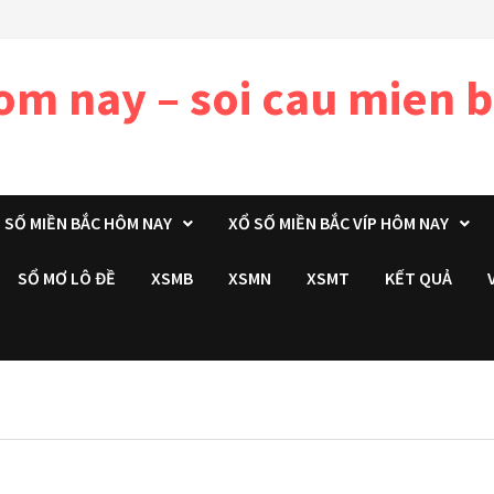
hom nay – soi cau mien 
̉ SỐ MIỀN BẮC HÔM NAY
XỔ SỐ MIỀN BẮC VÍP HÔM NAY
SỔ MƠ LÔ ĐỀ
XSMB
XSMN
XSMT
KẾT QUẢ