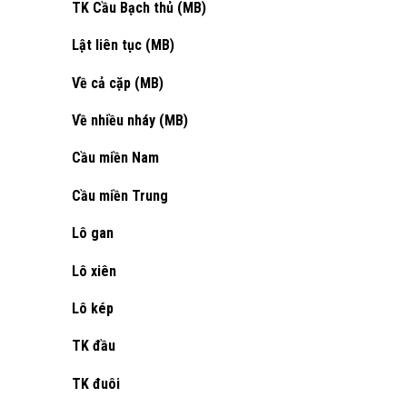
TK Cầu Bạch thủ (MB)
Lật liên tục (MB)
Về cả cặp (MB)
Về nhiều nháy (MB)
Cầu miền Nam
Cầu miền Trung
Lô gan
Lô xiên
Lô kép
TK đầu
TK đuôi