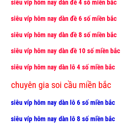
siêu víp hôm nay dàn đề 4 số miền bắc
siêu víp hôm nay dàn đề 6 số miền bắc
siêu víp hôm nay dàn đề 8 số miền bắc
siêu víp hôm nay dàn đề 10 số miền bắc
siêu víp hôm nay dàn lô 4 số miền bắc
chuyên gia soi cầu miền bắc
siêu víp hôm nay dàn lô 6 số miền bắc
siêu víp hôm nay dàn lô 8 số miền bắc