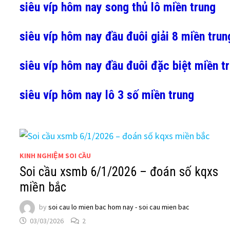
siêu víp hôm nay song thủ lô miền trung
siêu víp hôm nay đầu đuôi giải 8 miền trun
siêu víp hôm nay đầu đuôi đặc biệt miền t
siêu víp hôm nay lô 3 số miền trung
KINH NGHIỆM SOI CẦU
Soi cầu xsmb 6/1/2026 – đoán số kqxs
miền bắc
by
soi cau lo mien bac hom nay - soi cau mien bac
03/03/2026
2